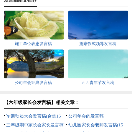
发言稿图文推荐
施工单位表态发言稿
捐赠仪式领导发言稿
公司年会经典发言稿
五四青年节发言稿
【六年级家长会发言稿】相关文章：
军训动员大会发言稿(合集15
公司年会的发言稿
篇)
三年级期中家长会家长发言稿
幼儿园家长会老师发言稿(15