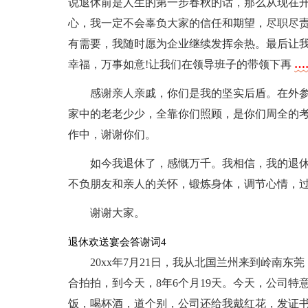
说退休前是人生的第一步春秋的话，那么从现在
心，我一定不会辜负大家的信任和期望，尽职尽
有需要，我随时愿为企业继续发挥余热。最后让
幸福，万事如意!让我们在领导班子的带领下再
…
感谢亲人亲戚，你们是我的坚实后盾。在外
家中的老老少少，全靠你们照顾，是你们周全的
作中，谢谢你们。
如今我退休了，感慨万千。我相信，我的退
不负朋友和亲人的关怀，锻炼身体，调节心情，
谢谢大家。
退休欢送宴会答谢词4
20xx年7月21日，我从北国兰州来到岭南
合拍拍，到今天，8年6个月19天。今天，公司
饭，喝杯酒，道个别，公司还给我戴红花，发证