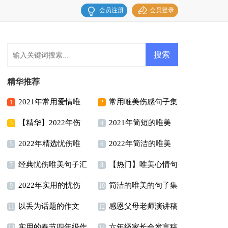
会员注册
会员登录
精华推荐
2021年常用爱情唯
常用唯美伤感句子集
1
2
【精华】2022年伤
2021年简短的唯美
美句子汇总69句
锦89条
3
4
2022年精选忧伤唯
2022年简洁的唯美
感唯美句子集合40条
古风句子锦集49条
5
6
经典忧伤唯美句子汇
【热门】唯美心情句
美句子摘录86句
正能量的句子48句
7
8
2022年实用的忧伤
简洁的唯美的句子集
总66条
子汇总58句
9
10
以丢为话题的作文
感恩父母老师演讲稿
唯美句子集锦70条
锦40句
11
12
实用的春节四年级作
六年级家长会发言稿
13
14