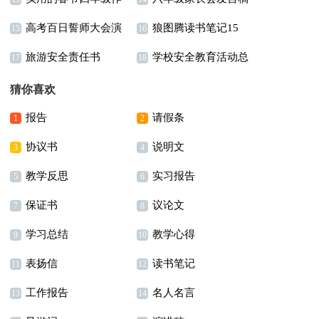
高考百日誓师大会演
狼图腾读书笔记15
文汇编6篇
(15篇)
15
16
旅游安全责任书
学校安全教育活动总
讲稿(15篇)
篇
17
18
结15篇
猜你喜欢
报告
请假条
1
2
协议书
说明文
3
4
教学反思
实习报告
5
6
保证书
议论文
7
8
学习总结
教学心得
9
10
表扬信
读书笔记
11
12
工作报告
名人名言
13
14