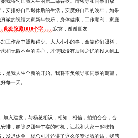
开始我将勾画我人生的第二部春秋。请领导和同事们放
责，安排好自己退休后的生活，安度好自己的晚年，如果
我真诚的祝福大家新年快乐，身体健康，工作顺利，家庭
…此处隐藏1018个字……
寂寞，谢谢朋友。
参加工作家中照顾得少。大大小小的事，全靠你们照料，
考虑和无微不至的关心，才使我没有后顾之忧的投入到工
休，是我人生全新的开始。我将不负领导和同事的期望，
过好每一天。
东莞，加入建发，与杨总相识，相知，相信，拍拍合合，合
特意安排，趁除夕团年午宴的时机，让我和大家一起吃顿
书，发退休金，杨总刚才还讲了这么多赞扬我的话，我感